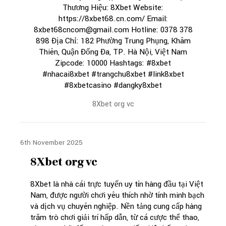
Thương Hiệu: 8Xbet Website:
https://8xbet68.cn.com/ Email:
8xbet68cncom@gmail.com Hotline: 0378 378
898 Địa Chỉ: 182 Phường Trung Phụng, Khâm
Thiên, Quận Đống Đa, TP. Hà Nội, Việt Nam
Zipcode: 10000 Hashtags: #8xbet
#nhacai8xbet #trangchu8xbet #link8xbet
#8xbetcasino #dangky8xbet
8Xbet org vc
6th November 2025
8Xbet org vc
8Xbet là nhà cái trực tuyến uy tín hàng đầu tại Việt
Nam, được người chơi yêu thích nhờ tính minh bạch
và dịch vụ chuyên nghiệp. Nền tảng cung cấp hàng
trăm trò chơi giải trí hấp dẫn, từ cá cược thể thao,